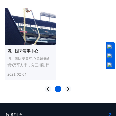
四川国际赛事中心
四川国际赛事中心总建筑面
积8万平方米，分三期进行。
项目全部建成后，将成为全
2021-02-04
川标志性体育运动综合体之
一。...
1
设备租赁