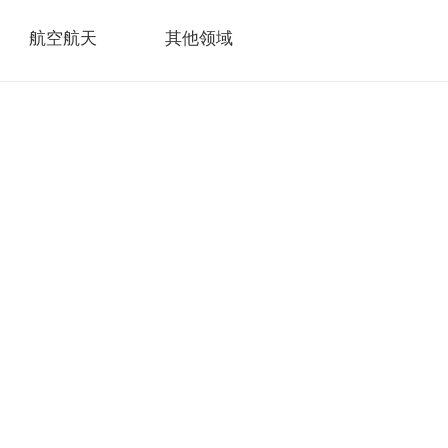
航空航天
其他领域