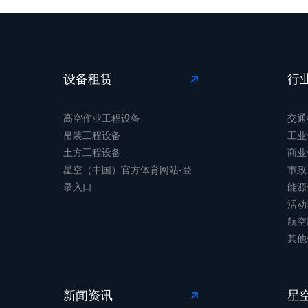
设备租赁
行
高空作业工程设备
交通
吊装工程设备
工业
土方工程设备
商业
星空（中国）官方体育网站-登
市政
录入口
能源
活动
航空
其他
新闻资讯
星