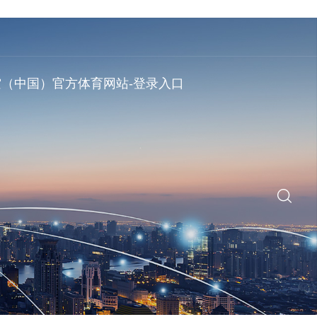
空（中国）官方体育网站-登录入口