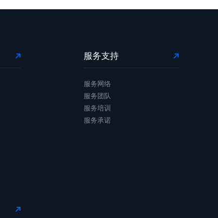
服务支持
服务网络
服务团队
服务培训
服务承诺