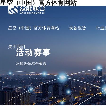
星空（中国）官方体育网站
星空（中国）官方体育网站
设备租赁
行业
关于我们
活动赛事
泛建设领域全覆盖