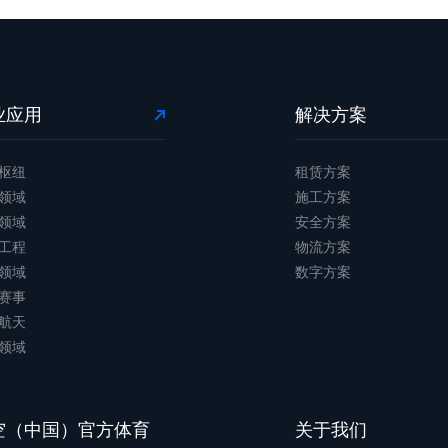
业应用
解决方案
枢纽
租赁方案
领域
施工方案
领域
安全方案
工程
物流方案
领域
数字方案
赛事
航天
领域
空（中国）官方体育
关于我们