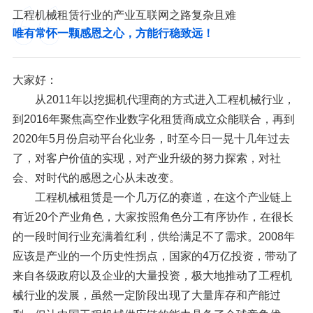
工程机械租赁行业的产业互联网之路复杂且难
唯有常怀一颗感恩之心，方能行稳致远！
大家好：
从
2011
年以挖掘机代理商的方式进入工程机械行业，
到
2016
年聚焦高空作业数字化租赁商成立众能联合，再到
2020
年
5
月份启动平台化业务，时至今日一晃十几年过去
了，对客户价值的实现，对产业升级的努力探索，对社
会、对时代的感恩之心从未改变。
工程机械租赁是一个几万亿的赛道，在这个产业链上
有近
20
个产业角色，大家按照角色分工有序协作，在很长
的一段时间行业充满着红利，供给满足不了需求。
2008
年
应该是产业的一个历史性拐点，国家的
4
万亿投资，带动了
来自各级政府以及企业的大量投资，极大地推动了工程机
械行业的发展，虽然一定阶段出现了大量库存和产能过