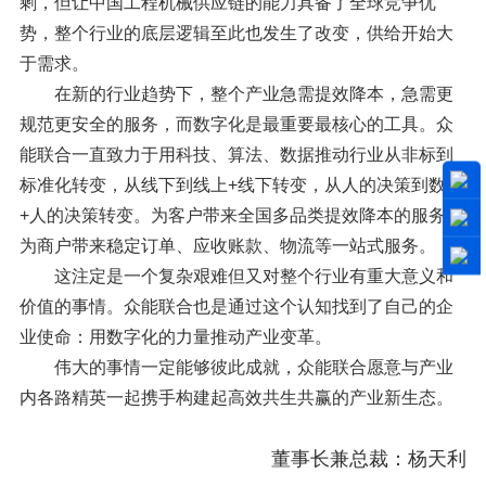
剩，但让中国工程机械供应链的能力具备了全球竞争优
势，整个行业的底层逻辑至此也发生了改变，供给开始大
于需求。
在新的行业趋势下，整个产业急需提效降本，急需更
规范更安全的服务，而数字化是最重要最核心的工具。众
能联合一直致力于用科技、算法、数据推动行业从非标到
标准化转变，从线下到线上
+
线下转变，从人的决策到数据
+
人的决策转变。为客户带来全国多品类提效降本的服务，
为商户带来稳定订单、应收账款、物流等一站式服务。
这注定是一个复杂艰难但又对整个行业有重大意义和
价值的事情。众能联合也是通过这个认知找到了自己的企
业使命：用数字化的力量推动产业变革。
伟大的事情一定能够彼此成就，众能联合愿意与产业
内各路精英一起携手构建起高效共生共赢的产业新生态。
董事长兼总裁：杨天利