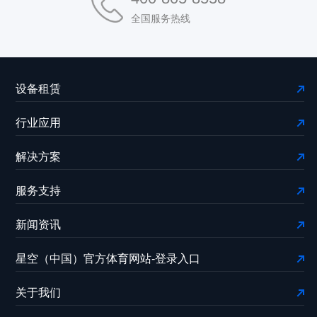
全国服务热线
设备租赁
行业应用
解决方案
服务支持
新闻资讯
星空（中国）官方体育网站-登录入口
关于我们