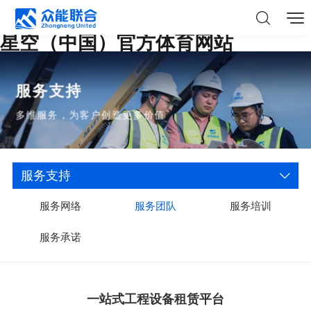
星空（中国）官方体育网站
服务支持
多维服务，为客户创造更多价值
服务支持
服务网络
服务团队
服务培训
服务承诺
一站式工程设备租赁平台