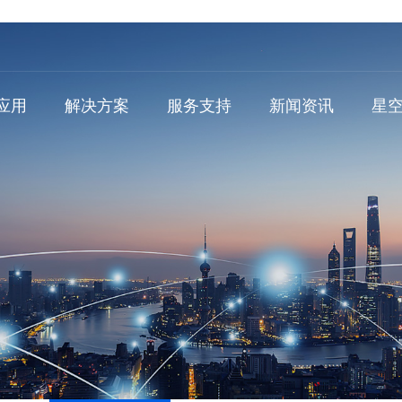
应用
解决方案
服务支持
新闻资讯
星