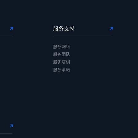
服务支持
服务网络
服务团队
服务培训
服务承诺