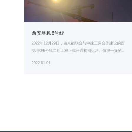
西安地铁6号线
2022年12月29日，由众能联合与中建三局合作建设的西
安地铁6号线二期工程正式开通初期运营。值得一提的
是，众...
2022-01-01