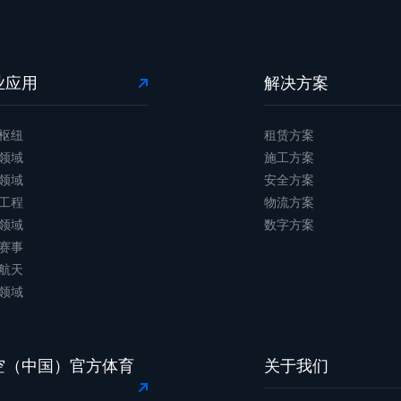
业应用
解决方案
枢纽
租赁方案
领域
施工方案
领域
安全方案
工程
物流方案
领域
数字方案
赛事
航天
领域
空（中国）官方体育
关于我们