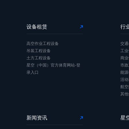
设备租赁
行
高空作业工程设备
交通
吊装工程设备
工业
土方工程设备
商业
星空（中国）官方体育网站-登
市政
录入口
能源
活动
航空
其他
新闻资讯
星