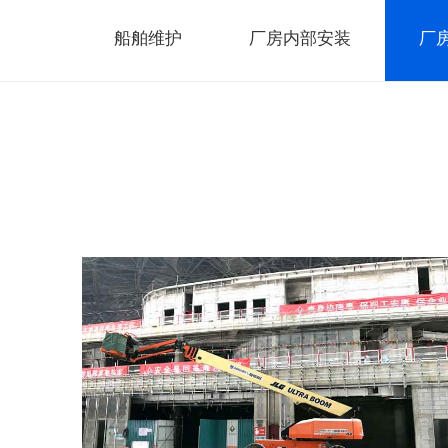
船舶维护
厂房内部安装
厂