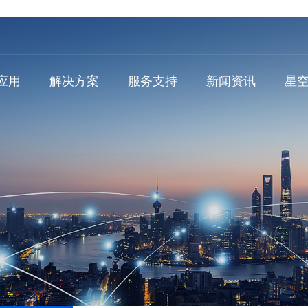
应用
解决方案
服务支持
新闻资讯
星