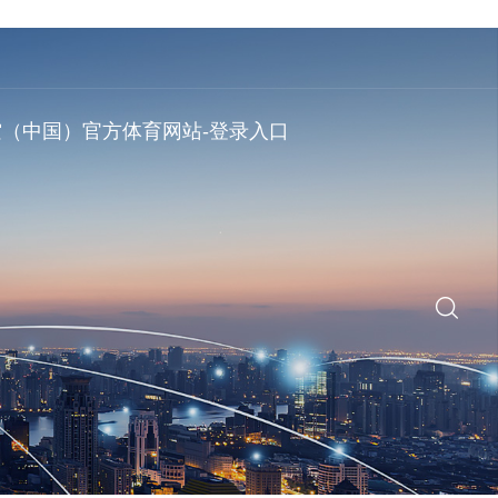
空（中国）官方体育网站-登录入口