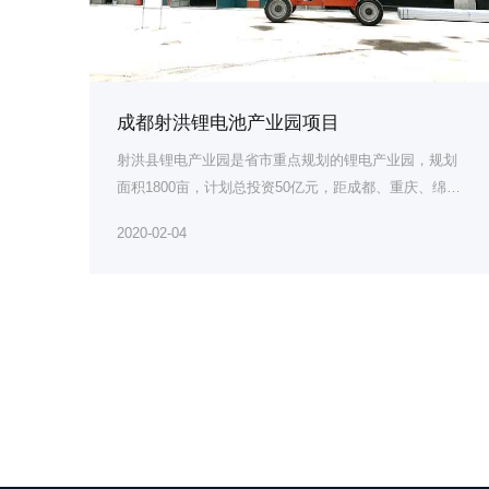
成都射洪锂电池产业园项目
射洪县锂电产业园是省市重点规划的锂电产业园，规划
面积1800亩，计划总投资50亿元，距成都、重庆、绵阳
都仅...
2020-02-04