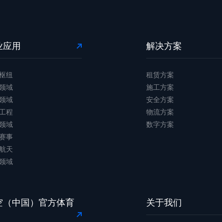
业应用
解决方案
枢纽
租赁方案
领域
施工方案
领域
安全方案
工程
物流方案
领域
数字方案
赛事
航天
领域
空（中国）官方体育
关于我们