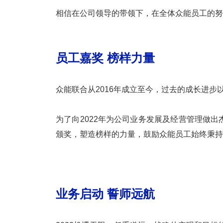
相信在公司领导的带领下，在全体众能员工的努
榜样力量
员工嘉奖
众能联合从2016年成立至今，过去的成长进
为了向2022年为公司业务发展及经营管理做
颁奖，塑造榜样的力量，鼓励众能员工始终秉持
誓师远航
业务启动