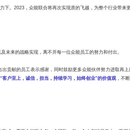
力下。2023，众能联合将再次实现质的飞越，为整个行业带来
步以及未来的战略实现，离不开每一位众能员工的努力和付出。
出杰出贡献的员工表示感谢，同时鼓励更多众能伙伴努力进取再
“客户至上，诚信，担当，持续学习，始终创业”的价值观
，不断