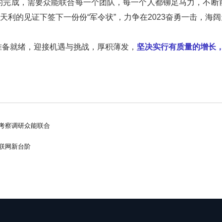
标的完成，需要众能联合每一个团队，每一个人都铆足马力，不断前
利的见证下签下一份份“军令状”，力争在2023奋勇一击，海
已准备就绪，迎接机遇与挑战，厚积薄发，
坚决实行有质量的增长
行考察调研众能联合
互联网新台阶