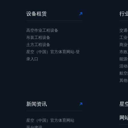
设备租赁
行
高空作业工程设备
交通
吊装工程设备
工业
土方工程设备
商业
星空（中国）官方体育网站-登
市政
录入口
能源
活动
航空
其他
新闻资讯
星
网
星空（中国）官方体育网站
平台建设