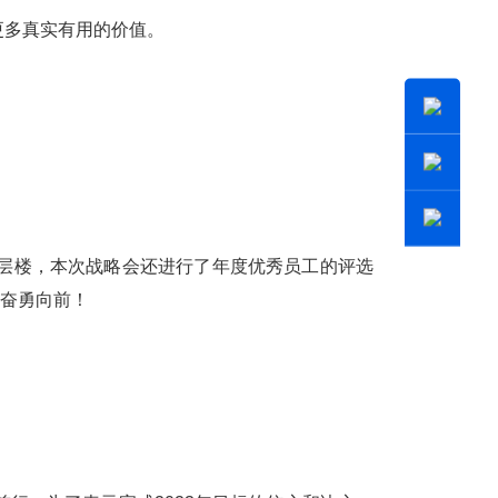
更多真实有用的价值。
上层楼，本次战略会还进行了年度优秀员工的评选
奋勇向前！